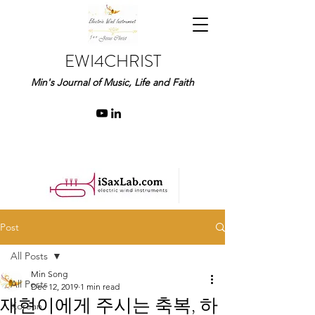
EWI4CHRIST
Min's Journal of Music, Life and Faith
Post
All Posts
Min Song
All Posts
Dec 12, 2019
1 min read
재현이에게 주시는 축복, 하
Korean