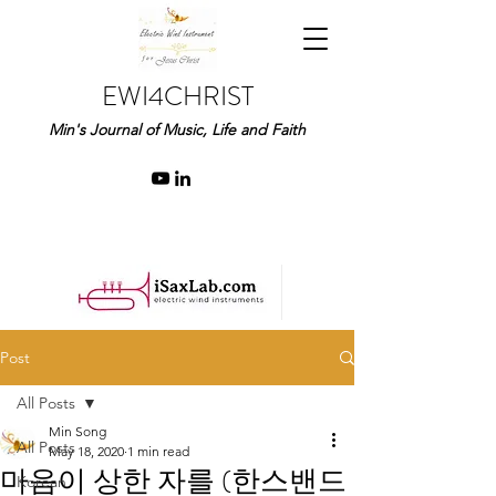
EWI4CHRIST
Min's Journal of Music, Life and Faith
Post
All Posts
Min Song
All Posts
May 18, 2020
1 min read
마음이 상한 자를 (한스밴드
Korean